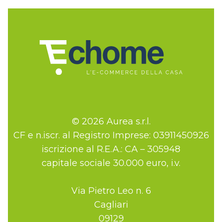
© 2026 Aurea s.r.l.
CF e n.iscr. al Registro Imprese: 03911450926
iscrizione al R.E.A.: CA – 305948
capitale sociale 30.000 euro, i.v.
Via Pietro Leo n. 6
Cagliari
09129