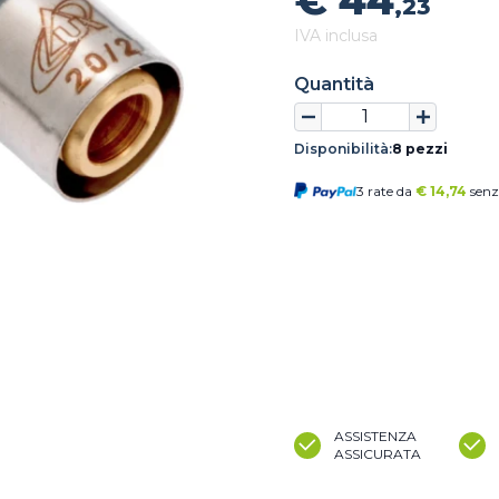
€ 44
,23
IVA inclusa
Quantità
Disponibilità:
8 pezzi
3 rate da
€
14,74
senz
ASSISTENZA
ASSICURATA