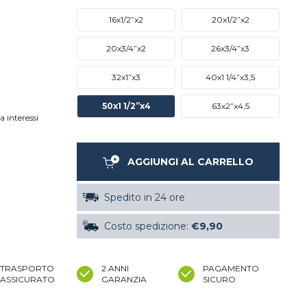
16x1/2”x2
20x1/2”x2
20x3/4”x2
26x3/4”x3
32x1”x3
40x1 1/4”x3,5
50x1 1/2”x4
63x2”x4,5
a interessi
AGGIUNGI AL CARRELLO
Spedito in 24 ore
Costo spedizione:
€9,90
TRASPORTO
2 ANNI
PAGAMENTO
ASSICURATO
GARANZIA
SICURO