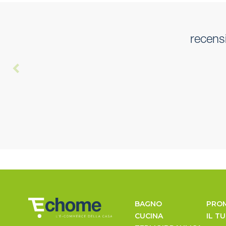
recens
BAGNO
PRO
CUCINA
IL T