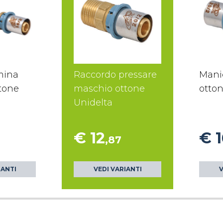
mina
Raccordo pressare
Mani
ttone
maschio ottone
otton
Unidelta
€ 12
€ 1
,87
IANTI
VEDI VARIANTI
V