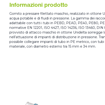
Informazioni prodotto
Gomito a pressare filettato maschio, realizzato in ottone Uni
acqua potabile e di fluidi in pressione. La gamma dei racc
adattabile con tutti i tubi in PEBD, PEAD, PE40, PE80, PE
normative EN 12201, ISO 4427, ISO 14236, ISO 13460, DIN 
provvisto di attacco maschio in ottone Unidelta sorregge la
nell’attuazione di impianti di distribuzione in pressione. Tra
possibile collegare impianti di tubo in PE metrico, con tubi 
materiale, con diametro esterno tra 15 mm e 34 mm.