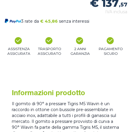
€ 137
,57
IVA inclusa
3 rate da
€
45,86
senza interessi
ASSISTENZA
TRASPORTO
2 ANNI
PAGAMENTO
ASSICURATA
ASSICURATO
GARANZIA
SICURO
Informazioni prodotto
Il gomito di 90° a pressare Tigris M5 Wavin è un
raccordo in ottone con bussole pre-assemblate in
acciaio inox, adattabile a tutti i profili di ganascia sul
mercato. Il gomito a pressare provvisto di curva a
90° Wavin fa parte della gamma Tigris M5, il sistema