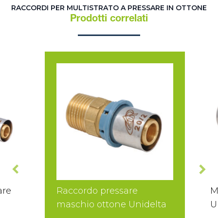
RACCORDI PER MULTISTRATO A PRESSARE IN OTTONE
Prodotti correlati
are
Raccordo pressare
M
maschio ottone Unidelta
U