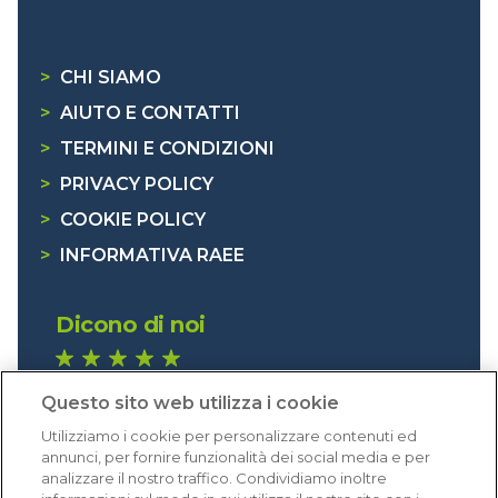
>
CHI SIAMO
>
AIUTO E CONTATTI
>
TERMINI E CONDIZIONI
>
PRIVACY POLICY
>
COOKIE POLICY
>
INFORMATIVA RAEE
Dicono di noi
1.641 recensioni
Questo sito web utilizza i cookie
Eccellente (4,8)
Utilizziamo i cookie per personalizzare contenuti ed
Acquisti verificati
annunci, per fornire funzionalità dei social media e per
analizzare il nostro traffico. Condividiamo inoltre