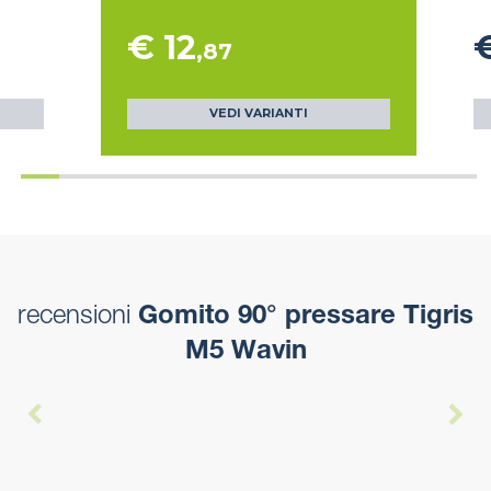
€ 12
€
,87
VEDI VARIANTI
recensioni
Gomito 90° pressare Tigris
M5 Wavin