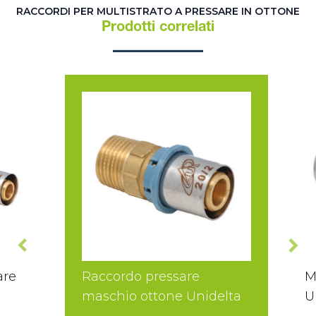
RACCORDI PER MULTISTRATO A PRESSARE IN OTTONE
Prodotti correlati
are
Raccordo pressare
M
maschio ottone Unidelta
U