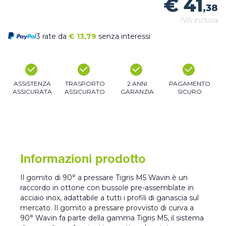
€ 41
,38
IVA inclusa
3 rate da
€
13,79
senza interessi
ASSISTENZA
TRASPORTO
2 ANNI
PAGAMENTO
ASSICURATA
ASSICURATO
GARANZIA
SICURO
Informazioni prodotto
Il gomito di 90° a pressare Tigris M5 Wavin è un
raccordo in ottone con bussole pre-assemblate in
acciaio inox, adattabile a tutti i profili di ganascia sul
mercato. Il gomito a pressare provvisto di curva a
90° Wavin fa parte della gamma Tigris M5, il sistema