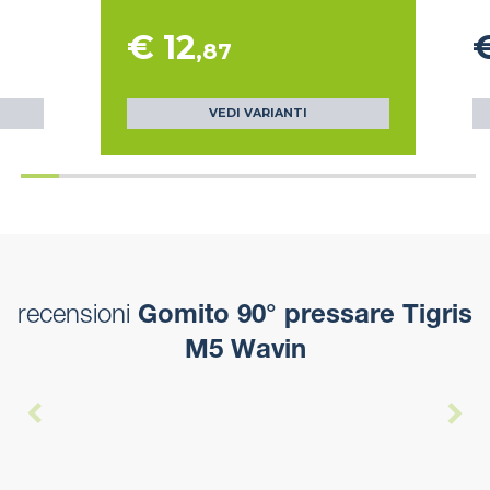
€ 12
€
,87
VEDI VARIANTI
recensioni
Gomito 90° pressare Tigris
M5 Wavin