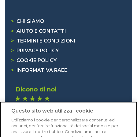
>
CHI SIAMO
>
AIUTO E CONTATTI
>
TERMINI E CONDIZIONI
>
PRIVACY POLICY
>
COOKIE POLICY
>
INFORMATIVA RAEE
Dicono di noi
1.641 recensioni
Questo sito web utilizza i cookie
Eccellente (4,8)
Utilizziamo i cookie per personalizzare contenuti ed
Acquisti verificati
annunci, per fornire funzionalità dei social media e per
analizzare il nostro traffico. Condividiamo inoltre