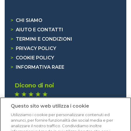
>
CHI SIAMO
>
AIUTO E CONTATTI
>
TERMINI E CONDIZIONI
>
PRIVACY POLICY
>
COOKIE POLICY
>
INFORMATIVA RAEE
Dicono di noi
1.641 recensioni
Questo sito web utilizza i cookie
Eccellente (4,8)
Utilizziamo i cookie per personalizzare contenuti ed
Acquisti verificati
annunci, per fornire funzionalità dei social media e per
analizzare il nostro traffico. Condividiamo inoltre