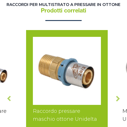
RACCORDI PER MULTISTRATO A PRESSARE IN OTTONE
Prodotti correlati
are
Raccordo pressare
M
maschio ottone Unidelta
U