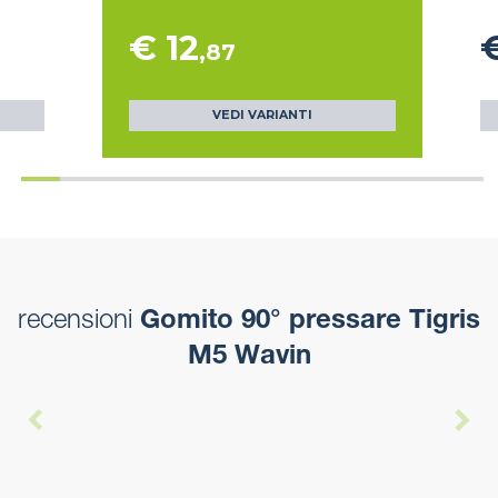
€ 12
€
,87
VEDI VARIANTI
recensioni
Gomito 90° pressare Tigris
M5 Wavin