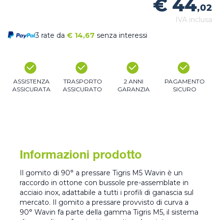
€ 44
,02
IVA inclusa
3 rate da
€
14,67
senza interessi
ASSISTENZA
TRASPORTO
2 ANNI
PAGAMENTO
ASSICURATA
ASSICURATO
GARANZIA
SICURO
Informazioni prodotto
Il gomito di 90° a pressare Tigris M5 Wavin è un
raccordo in ottone con bussole pre-assemblate in
acciaio inox, adattabile a tutti i profili di ganascia sul
mercato. Il gomito a pressare provvisto di curva a
90° Wavin fa parte della gamma Tigris M5, il sistema