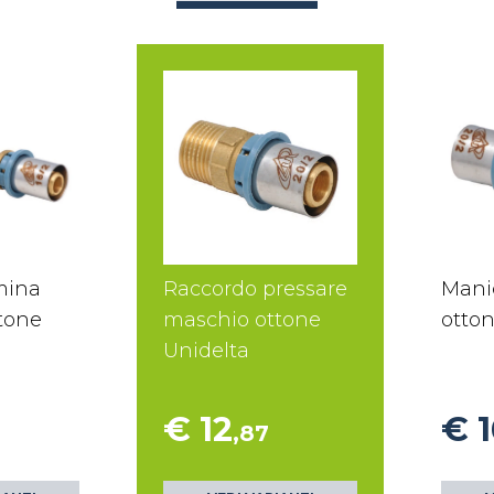
mina
Raccordo pressare
Mani
ttone
maschio ottone
otton
Unidelta
€ 12
€ 1
,87