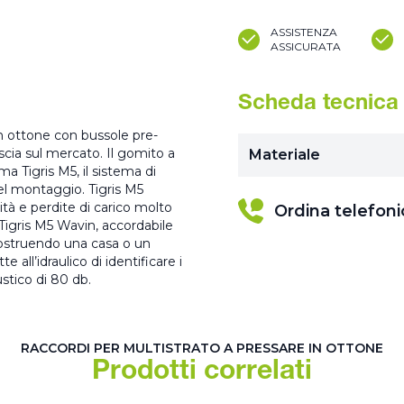
ASSISTENZA
ASSICURATA
Scheda tecnica
in ottone con bussole pre-
ascia sul mercato. Il gomito a
Materiale
a Tigris M5, il sistema di
nel montaggio. Tigris M5
lità e perdite di carico molto
Ordina telefon
 Tigris M5 Wavin, accordabile
 costruendo una casa o un
all’idraulico di identificare i
stico di 80 db.
RACCORDI PER MULTISTRATO A PRESSARE IN OTTONE
Prodotti correlati