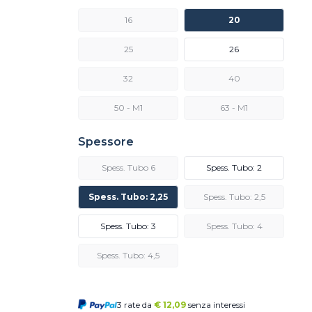
16
20
25
26
32
40
50 - M1
63 - M1
Spessore
Spess. Tubo 6
Spess. Tubo: 2
Spess. Tubo: 2,25
Spess. Tubo: 2,5
Spess. Tubo: 3
Spess. Tubo: 4
Spess. Tubo: 4,5
3 rate da
€
12,09
senza interessi