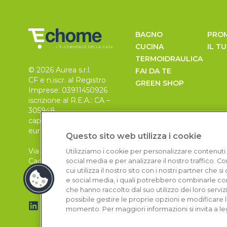
BAGNO
PRO
CUCINA
IL T
TERMOIDRAULICA
© 2026 Aurea s.r.l.
FAI DA TE
CF e n.iscr. al Registro
GREEN SHOP
Imprese: 03911450926
iscrizione al R.E.A.: CA –
305948
capitale sociale 30.000
euro, i.v.
Questo sito web utilizza i cookie
Via Pietro Leo n. 6
Utilizziamo i cookie per personalizzare contenuti 
Cagliari
social media e per analizzare il nostro traffico. 
09129
cui utilizza il nostro sito con i nostri partner che 
e social media, i quali potrebbero combinarle con
che hanno raccolto dal suo utilizzo dei loro serviz
possibile gestire le proprie opzioni e modificare 
momento. Per maggiori informazioni si invita a le