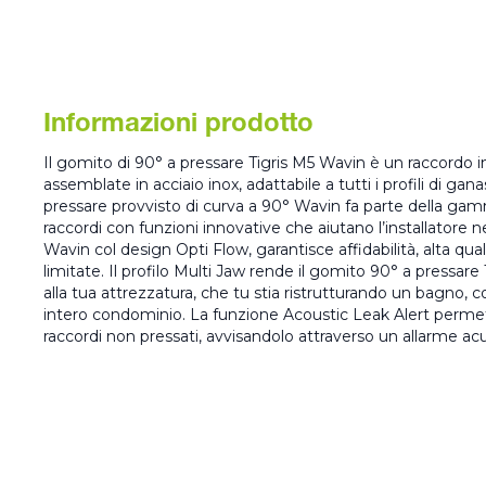
Informazioni prodotto
Il gomito di 90° a pressare Tigris M5 Wavin è un raccordo 
assemblate in acciaio inox, adattabile a tutti i profili di gan
pressare provvisto di curva a 90° Wavin fa parte della gamm
raccordi con funzioni innovative che aiutano l’installatore 
Wavin col design Opti Flow, garantisce affidabilità, alta qua
limitate. Il profilo Multi Jaw rende il gomito 90° a pressare
alla tua attrezzatura, che tu stia ristrutturando un bagno,
intero condominio. La funzione Acoustic Leak Alert permette 
raccordi non pressati, avvisandolo attraverso un allarme acu