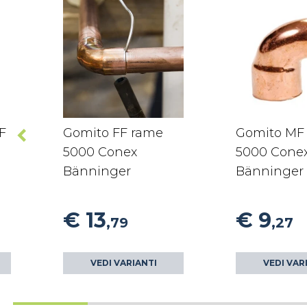
F
Gomito FF rame
Gomito MF
5000 Conex
5000 Cone
Bänninger
Bänninger
€ 13
€ 9
,79
,27
VEDI VARIANTI
VEDI VAR