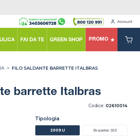
Account
PROMO
ULICA
FAI DA TE
GREEN SHOP
UA
>
FILO SALDANTE BARRETTE ITALBRAS
te barrette Italbras
Codice:
02610014
Tipologia
2009 U
Brazetec S93