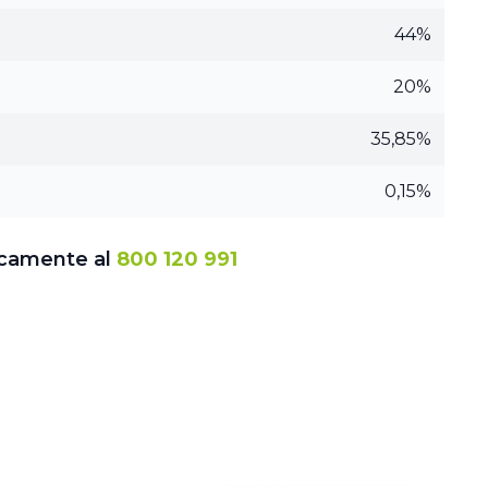
44%
20%
35,85%
0,15%
icamente al
800 120 991