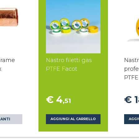
 rame
Nastro filetti gas
Nastr
x
PTFE Facot
profe
PTFE
€ 4
€ 
,51
IANTI
AGGIUNGI AL CARRELLO
AGGI