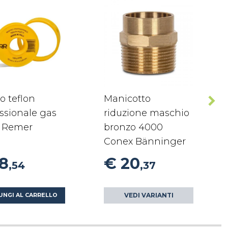
o teflon
Manicotto
ssionale gas
riduzione maschio
 Remer
bronzo 4000
Conex Bänninger
18
€ 20
,54
,37
VEDI VARIANTI
UNGI AL CARRELLO