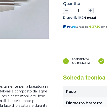
Quantità
Disponibilità:
4 pezzi
3 rate da
€
37,50
senz
ASSISTENZA
ASSICURATA
Scheda tecnica
positamente per la brasatura in
te Italbras è composto da leghe
Peso
 nelle costruzioni idrauliche.
alliche, sviluppate per
Diametro barrette
la fase di brasatura e durante