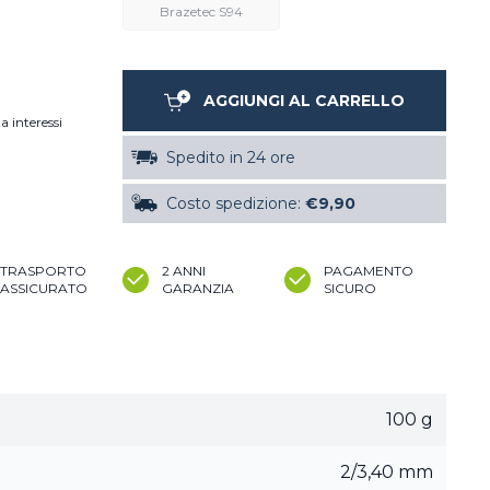
Brazetec S94
AGGIUNGI AL CARRELLO
a interessi
Spedito in 24 ore
Costo spedizione:
€9,90
TRASPORTO
2 ANNI
PAGAMENTO
ASSICURATO
GARANZIA
SICURO
100 g
2/3,40 mm