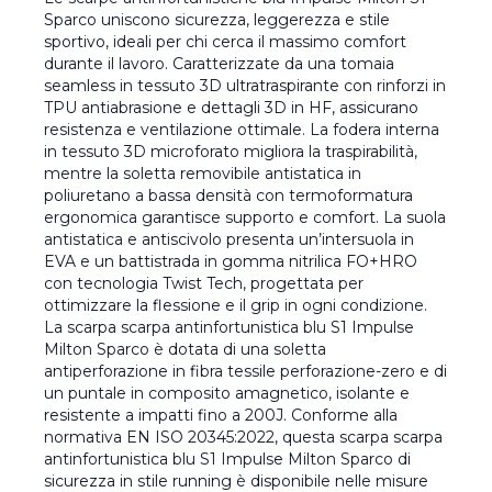
Sparco uniscono sicurezza, leggerezza e stile
sportivo, ideali per chi cerca il massimo comfort
durante il lavoro. Caratterizzate da una tomaia
seamless in tessuto 3D ultratraspirante con rinforzi in
TPU antiabrasione e dettagli 3D in HF, assicurano
resistenza e ventilazione ottimale. La fodera interna
in tessuto 3D microforato migliora la traspirabilità,
mentre la soletta removibile antistatica in
poliuretano a bassa densità con termoformatura
ergonomica garantisce supporto e comfort. La suola
antistatica e antiscivolo presenta un’intersuola in
EVA e un battistrada in gomma nitrilica FO+HRO
con tecnologia Twist Tech, progettata per
ottimizzare la flessione e il grip in ogni condizione.
La scarpa scarpa antinfortunistica blu S1 Impulse
Milton Sparco è dotata di una soletta
antiperforazione in fibra tessile perforazione-zero e di
un puntale in composito amagnetico, isolante e
resistente a impatti fino a 200J. Conforme alla
normativa EN ISO 20345:2022, questa scarpa scarpa
antinfortunistica blu S1 Impulse Milton Sparco di
sicurezza in stile running è disponibile nelle misure