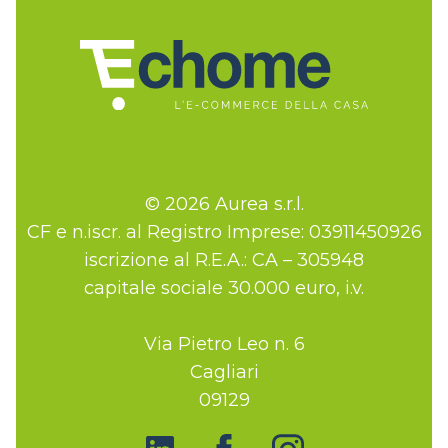
© 2026 Aurea s.r.l.
CF e n.iscr. al Registro Imprese: 03911450926
iscrizione al R.E.A.: CA – 305948
capitale sociale 30.000 euro, i.v.
Via Pietro Leo n. 6
Cagliari
09129