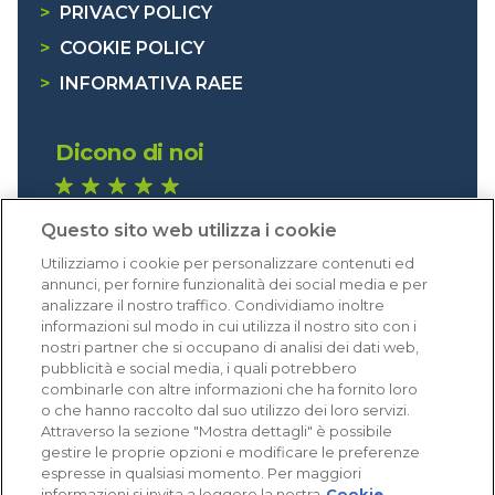
>
PRIVACY POLICY
>
COOKIE POLICY
>
INFORMATIVA RAEE
Dicono di noi
1.640 recensioni
Questo sito web utilizza i cookie
Eccellente (4,8)
Utilizziamo i cookie per personalizzare contenuti ed
Acquisti verificati
annunci, per fornire funzionalità dei social media e per
analizzare il nostro traffico. Condividiamo inoltre
informazioni sul modo in cui utilizza il nostro sito con i
nostri partner che si occupano di analisi dei dati web,
pubblicità e social media, i quali potrebbero
combinarle con altre informazioni che ha fornito loro
o che hanno raccolto dal suo utilizzo dei loro servizi.
Attraverso la sezione "Mostra dettagli" è possibile
gestire le proprie opzioni e modificare le preferenze
espresse in qualsiasi momento. Per maggiori
informazioni si invita a leggere la nostra
Cookie