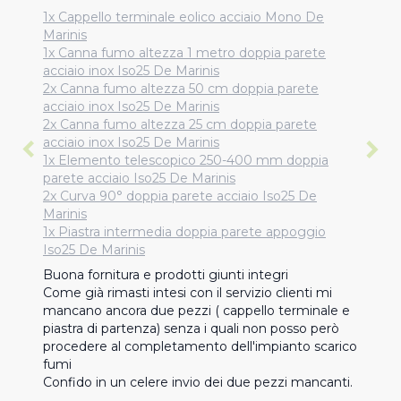
1x Cappello terminale eolico acciaio Mono De
Marinis
1x Canna fumo altezza 1 metro doppia parete
acciaio inox Iso25 De Marinis
2x Canna fumo altezza 50 cm doppia parete
acciaio inox Iso25 De Marinis
2x Canna fumo altezza 25 cm doppia parete
acciaio inox Iso25 De Marinis
1x Elemento telescopico 250-400 mm doppia
parete acciaio Iso25 De Marinis
2x Curva 90° doppia parete acciaio Iso25 De
Marinis
1x Piastra intermedia doppia parete appoggio
Iso25 De Marinis
Buona fornitura e prodotti giunti integri

Come già rimasti intesi con il servizio clienti mi 
mancano ancora due pezzi ( cappello terminale e 
piastra di partenza) senza i quali non posso però 
procedere al completamento dell'impianto scarico 
fumi

Confido in un celere invio dei due pezzi mancanti.