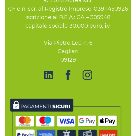
© 2026 Aurea s.r.l.
CF e n.iscr. al Registro Imprese: 03911450926
iscrizione al R.E.A.: CA – 305948
capitale sociale 30.000 euro, i.v.
Via Pietro Leo n. 6
Cagliari
09129