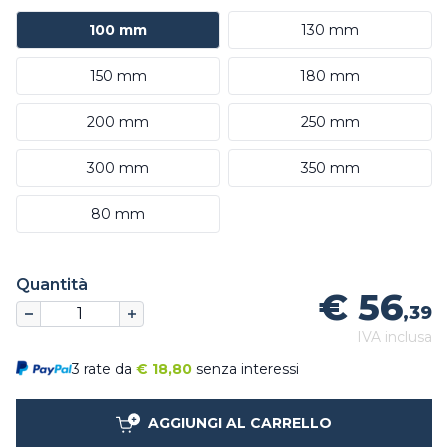
100 mm
130 mm
150 mm
180 mm
200 mm
250 mm
300 mm
350 mm
80 mm
Quantità
€ 56
,39
IVA inclusa
3 rate da
€
18,80
senza interessi
AGGIUNGI AL CARRELLO