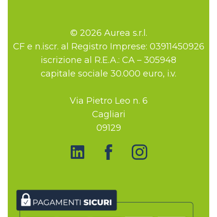
© 2026 Aurea s.r.l.
CF e n.iscr. al Registro Imprese: 03911450926
iscrizione al R.E.A.: CA – 305948
capitale sociale 30.000 euro, i.v.
Via Pietro Leo n. 6
Cagliari
09129