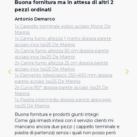
Buona fornitura ma in attesa di altri 2
pezzi ordinati
Antonio Demarco
1x Cappello terminale eolico acciaio Mono De
Marinis
1x Canna fumo altezza 1 metro doppia parete
acciaio inox Iso25 De Marinis
2x Canna fumo altezza 50 cm doppia parete
acciaio inox Iso25 De Marinis
2x Canna fumo altezza 25 cm doppia parete
acciaio inox Iso25 De Marinis
1x Elemento telescopico 250-400 mm doppia
parete acciaio Iso25 De Marinis
2x Curva 90° doppia parete acciaio Iso25 De
Marinis
1x Piastra intermedia doppia parete appoggio
Iso25 De Marinis
Buona fornitura e prodotti giunti integri

Come già rimasti intesi con il servizio clienti mi 
mancano ancora due pezzi ( cappello terminale e 
piastra di partenza) senza i quali non posso però 