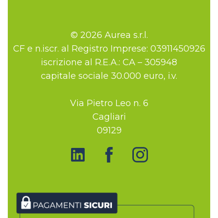
© 2026 Aurea s.r.l.
CF e n.iscr. al Registro Imprese: 03911450926
iscrizione al R.E.A.: CA – 305948
capitale sociale 30.000 euro, i.v.
Via Pietro Leo n. 6
Cagliari
09129