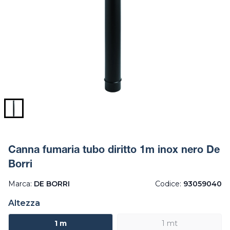
Canna fumaria tubo diritto 1m inox nero De
Borri
Marca:
DE BORRI
Codice:
93059040
Altezza
1 m
1 mt