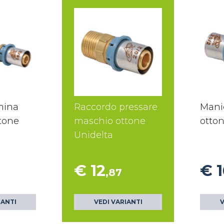
mina
Raccordo pressare
Mani
ttone
maschio ottone
otton
Unidelta
€ 12
€ 1
,87
IANTI
VEDI VARIANTI
V