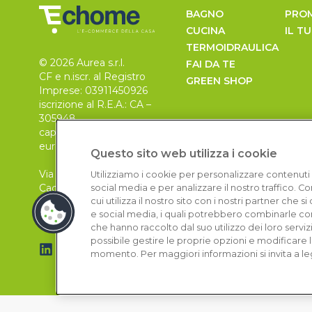
BAGNO
PRO
CUCINA
IL T
TERMOIDRAULICA
© 2026 Aurea s.r.l.
FAI DA TE
CF e n.iscr. al Registro
GREEN SHOP
Imprese: 03911450926
iscrizione al R.E.A.: CA –
305948
capitale sociale 30.000
euro, i.v.
Questo sito web utilizza i cookie
Via Pietro Leo n. 6
Utilizziamo i cookie per personalizzare contenuti 
Cagliari
social media e per analizzare il nostro traffico. 
09129
cui utilizza il nostro sito con i nostri partner che 
e social media, i quali potrebbero combinarle con
che hanno raccolto dal suo utilizzo dei loro serviz
possibile gestire le proprie opzioni e modificare 
momento. Per maggiori informazioni si invita a le