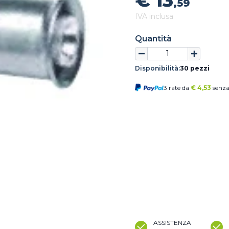
€ 13
,59
IVA inclusa
Quantità
Disponibilità:
30 pezzi
3 rate da
€
4,53
senza
ASSISTENZA