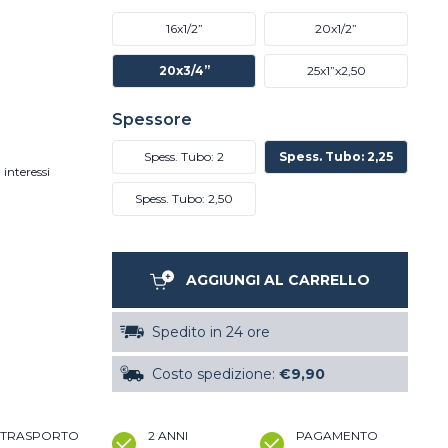
16x1/2”
20x1/2”
20x3/4”
25x1”x2,50
Spessore
Spess. Tubo: 2
Spess. Tubo: 2,25
 interessi
Spess. Tubo: 2,50
AGGIUNGI AL CARRELLO
Spedito in 24 ore
Costo spedizione:
€9,90
TRASPORTO
2 ANNI
PAGAMENTO