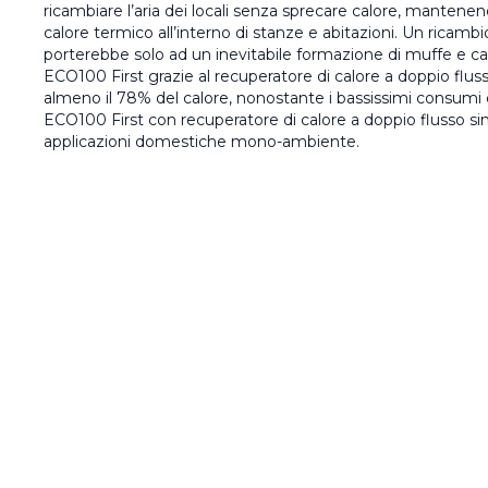
ricambiare l’aria dei locali senza sprecare calore, mantene
calore termico all’interno di stanze e abitazioni. Un ricambio 
porterebbe solo ad un inevitabile formazione di muffe e catti
ECO100 First grazie al recuperatore di calore a doppio flus
almeno il 78% del calore, nonostante i bassissimi consumi en
ECO100 First con recuperatore di calore a doppio flusso sim
applicazioni domestiche mono-ambiente.