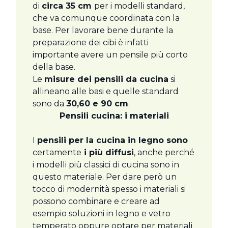
di
circa 35 cm
per i modelli standard,
che va comunque coordinata con la
base. Per lavorare bene durante la
preparazione dei cibi è infatti
importante avere un pensile più corto
della base.
Le
misure dei pensili da cucina
si
allineano alle basi e quelle standard
sono da
30,60 e 90 cm
.
Pensili cucina: i materiali
I
pensili per la cucina in legno sono
certamente
i più diffusi
, anche perché
i modelli più classici di cucina sono in
questo materiale. Per dare però un
tocco di modernità spesso i materiali si
possono combinare e creare ad
esempio soluzioni in legno e vetro
temperato oppure optare per materiali