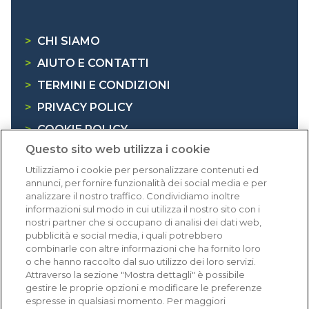
>
CHI SIAMO
>
AIUTO E CONTATTI
>
TERMINI E CONDIZIONI
>
PRIVACY POLICY
>
COOKIE POLICY
Questo sito web utilizza i cookie
>
INFORMATIVA RAEE
Utilizziamo i cookie per personalizzare contenuti ed
annunci, per fornire funzionalità dei social media e per
Dicono di noi
analizzare il nostro traffico. Condividiamo inoltre
informazioni sul modo in cui utilizza il nostro sito con i
nostri partner che si occupano di analisi dei dati web,
1.641 recensioni
pubblicità e social media, i quali potrebbero
Eccellente (4,8)
combinarle con altre informazioni che ha fornito loro
o che hanno raccolto dal suo utilizzo dei loro servizi.
Acquisti verificati
Attraverso la sezione "Mostra dettagli" è possibile
gestire le proprie opzioni e modificare le preferenze
espresse in qualsiasi momento. Per maggiori