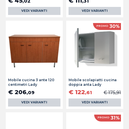
€ 45
€ 111
,02
,31
VEDI VARIANTI
VEDI VARIANTI
30%
PROMO
Mobile cucina 3 ante 120
Mobile scolapiatti cucina
centimetri Lady
doppia anta Lady
€ 206
€ 122
,09
,61
€ 175,91
VEDI VARIANTI
VEDI VARIANTI
31%
PROMO