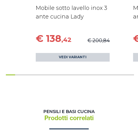
Mobile sotto lavello inox 3
M
ante cucina Lady
a
€ 138
,42
€ 200,84
VEDI VARIANTI
PENSILI E BASI CUCINA
Prodotti correlati