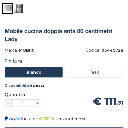
Mobile cucina doppia anta 80 centimetri
Lady
Marca:
MOBI10
Codice:
03440728
Finitura
Bianco
Teak
Disponibilità:
4 pezzi
Quantità
€ 111
,31
IVA inclusa
3 rate da
€
37,10
senza interessi