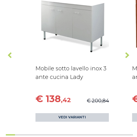
Mobile sotto lavello inox 3
M
ante cucina Lady
a
€ 138
,42
€ 200,84
VEDI VARIANTI