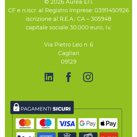
© 2026 Aurea s.r.l.
CF e n.iscr. al Registro Imprese: 03911450926
iscrizione al R.E.A.: CA – 305948
capitale sociale 30.000 euro, i.v.
Via Pietro Leo n. 6
Cagliari
09129