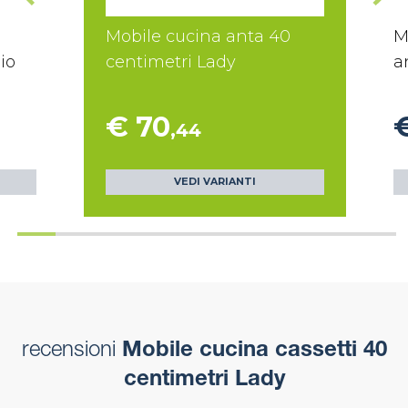
Mobile cucina anta 40
M
io
centimetri Lady
a
€ 70
€
,44
VEDI VARIANTI
recensioni
Mobile cucina cassetti 40
centimetri Lady