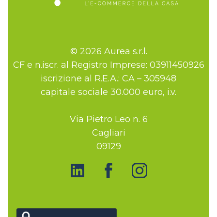
© 2026 Aurea s.r.l.
CF e n.iscr. al Registro Imprese: 03911450926
iscrizione al R.E.A.: CA – 305948
capitale sociale 30.000 euro, i.v.
Via Pietro Leo n. 6
Cagliari
09129