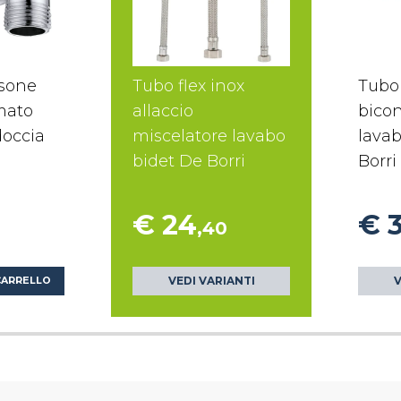
osone
Tubo flex inox
Tubo 
mato
allaccio
bico
doccia
miscelatore lavabo
lavab
bidet De Borri
Borri
€ 24
€ 
,40
VEDI VARIANTI
V
CARRELLO