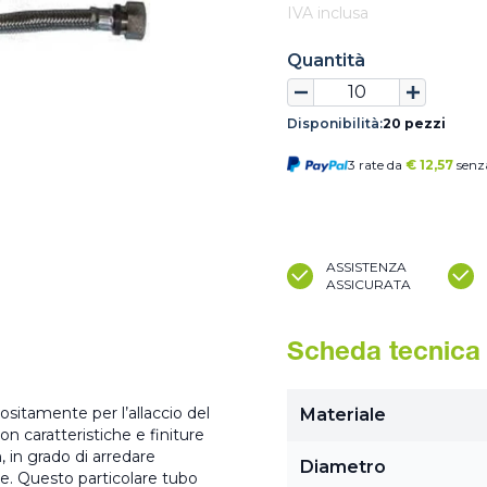
IVA inclusa
Quantità
Disponibilità:
20 pezzi
3 rate da
€
12,57
senza
ASSISTENZA
ASSICURATA
Scheda tecnica
ositamente per l’allaccio del
Materiale
n caratteristiche e finiture
, in grado di arredare
Diametro
e. Questo particolare tubo