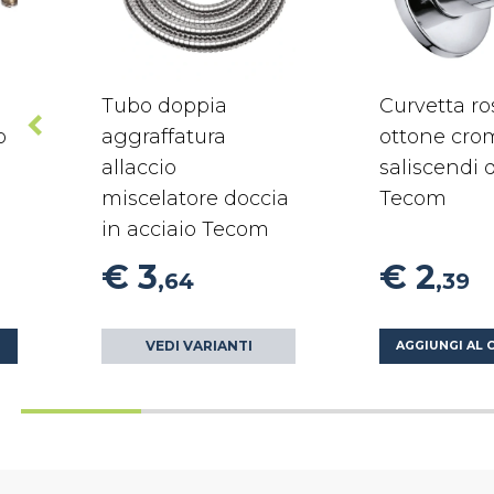
Tubo doppia
Curvetta r
o
aggraffatura
ottone cro
allaccio
saliscendi 
miscelatore doccia
Tecom
in acciaio Tecom
€ 3
€ 2
,64
,39
VEDI VARIANTI
O
AGGIUNGI AL 