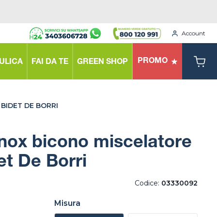
Account
PROMO
ULICA
FAI DA TE
GREEN SHOP
BIDET DE BORRI
inox bicono miscelatore
et De Borri
Codice:
03330092
Misura