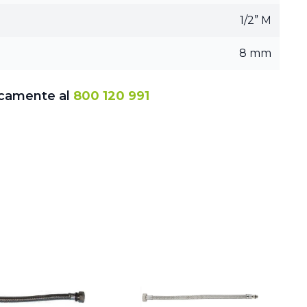
1/2” M
8 mm
icamente al
800 120 991