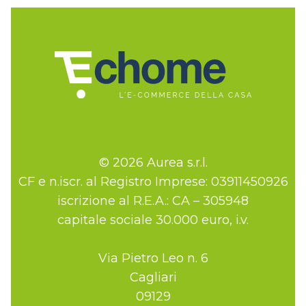
© 2026 Aurea s.r.l.
CF e n.iscr. al Registro Imprese: 03911450926
iscrizione al R.E.A.: CA – 305948
capitale sociale 30.000 euro, i.v.
Via Pietro Leo n. 6
Cagliari
09129