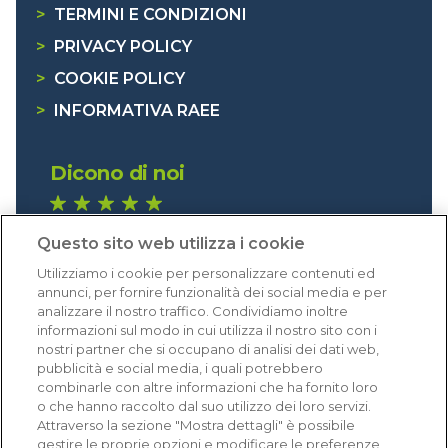
>
TERMINI E CONDIZIONI
>
PRIVACY POLICY
>
COOKIE POLICY
>
INFORMATIVA RAEE
Dicono di noi
1.640 recensioni
Questo sito web utilizza i cookie
Eccellente (4,8)
Utilizziamo i cookie per personalizzare contenuti ed
Acquisti verificati
annunci, per fornire funzionalità dei social media e per
analizzare il nostro traffico. Condividiamo inoltre
informazioni sul modo in cui utilizza il nostro sito con i
nostri partner che si occupano di analisi dei dati web,
pubblicità e social media, i quali potrebbero
combinarle con altre informazioni che ha fornito loro
o che hanno raccolto dal suo utilizzo dei loro servizi.
Attraverso la sezione "Mostra dettagli" è possibile
gestire le proprie opzioni e modificare le preferenze