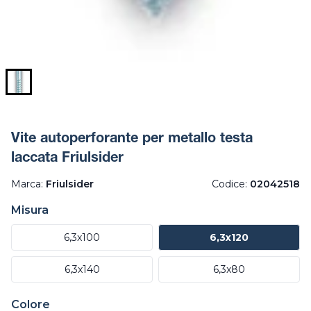
Vite autoperforante per metallo testa
laccata Friulsider
Marca:
Friulsider
Codice:
02042518
Misura
6,3x100
6,3x120
6,3x140
6,3x80
Colore