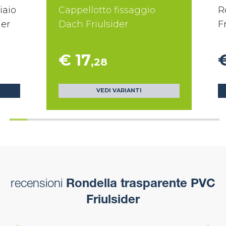
iaio
Cappellotto fissaggio
R
der
Dach Friulsider
F
€ 17
,28
VEDI VARIANTI
recensioni
Rondella trasparente PVC
Friulsider