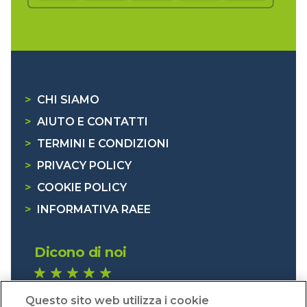
>
CHI SIAMO
>
AIUTO E CONTATTI
>
TERMINI E CONDIZIONI
>
PRIVACY POLICY
>
COOKIE POLICY
>
INFORMATIVA RAEE
Dicono di noi
1.641 recensioni
Questo sito web utilizza i cookie
Eccellente (4,8)