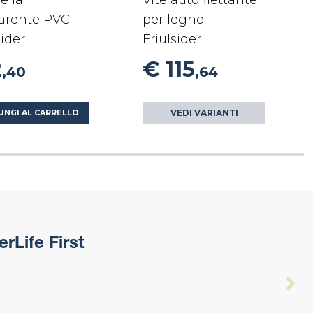
ella
Vite autofilettante
parente PVC
per legno
sider
Friulsider
2
€ 115
,40
,64
VEDI VARIANTI
UNGI AL CARRELLO
rLife First