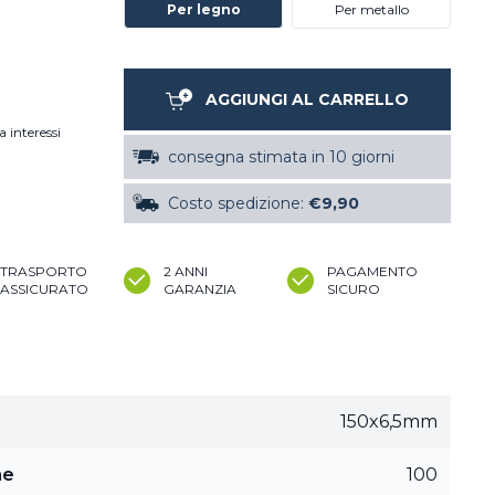
Per legno
Per metallo
AGGIUNGI AL CARRELLO
a interessi
consegna stimata in 10 giorni
Costo spedizione:
€9,90
TRASPORTO
2 ANNI
PAGAMENTO
ASSICURATO
GARANZIA
SICURO
150x6,5mm
ne
100