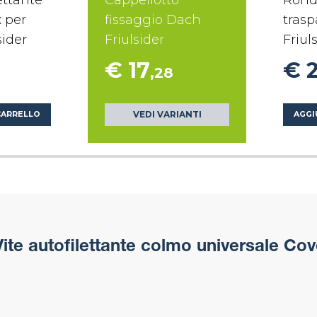
ettante
Cappellotto
Rond
x per
fissaggio Dach
tras
sider
Friulsider
Friul
€ 17
€ 
0
,28
VEDI VARIANTI
CARRELLO
AGGI
ite autofilettante colmo universale Cove