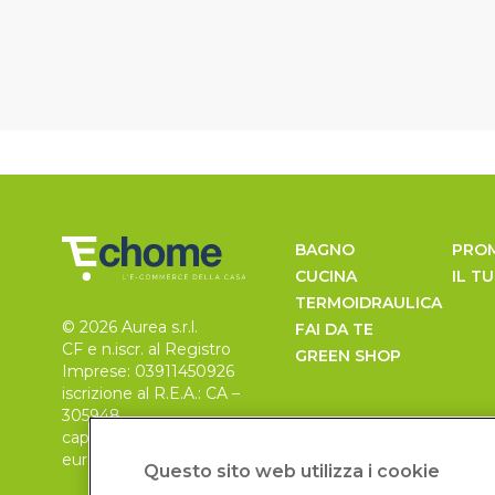
BAGNO
PRO
CUCINA
IL T
TERMOIDRAULICA
© 2026 Aurea s.r.l.
FAI DA TE
CF e n.iscr. al Registro
GREEN SHOP
Imprese: 03911450926
iscrizione al R.E.A.: CA –
305948
capitale sociale 30.000
euro, i.v.
Questo sito web utilizza i cookie