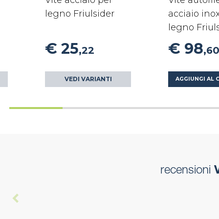
Vite acciaio per
Vite autofil
legno Friulsider
acciaio ino
legno Friul
€ 25
€ 98
,22
,6
VEDI VARIANTI
AGGIUNGI AL 
recensioni
V