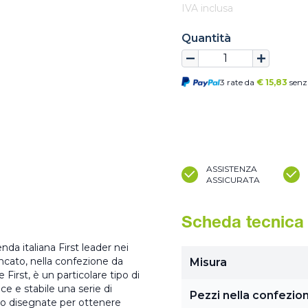
IVA inclusa
Quantità
3 rate da
€
15,83
senz
ASSISTENZA
ASSICURATA
Scheda tecnica
nda italiana First leader nei
zincato, nella confezione da
Misura
First, è un particolare tipo di
ce e stabile una serie di
Pezzi nella confezio
ono disegnate per ottenere