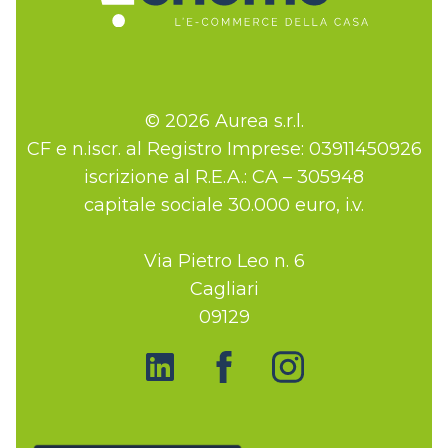
© 2026 Aurea s.r.l.
CF e n.iscr. al Registro Imprese: 03911450926
iscrizione al R.E.A.: CA – 305948
capitale sociale 30.000 euro, i.v.
Via Pietro Leo n. 6
Cagliari
09129