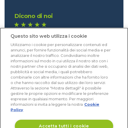
Dicono di noi
1.640 recensioni
Questo sito web utilizza i cookie
Eccellente (4,8)
Utilizziamo i cookie per personalizzare contenuti ed
Acquisti verificati
annunci, per fornire funzionalità dei social media e per
analizzare il nostro traffico. Condividiamo inoltre
informazioni sul modo in cui utilizza il nostro sito con i
nostri partner che si occupano di analisi dei dati web,
pubblicità e social media, i quali potrebbero
combinarle con altre informazioni che ha fornito loro
o che hanno raccolto dal suo utilizzo dei loro servizi.
Attraverso la sezione "Mostra dettagli" è possibile
gestire le proprie opzioni e modificare le preferenze
espresse in qualsiasi momento. Per maggiori
informazioni si invita a leggere la nostra
Cookie
Policy
Accetta tutti i cookie