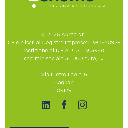
© 2026 Aurea s.r.l.
CF e n.iscr. al Registro Imprese: 03911450926
iscrizione al R.E.A.: CA – 305948
capitale sociale 30.000 euro, i.v.
Via Pietro Leo n. 6
Cagliari
09129