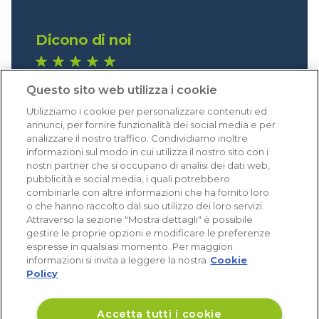
Dicono di noi
1.640 recensioni
Questo sito web utilizza i cookie
Eccellente (4,8)
Utilizziamo i cookie per personalizzare contenuti ed
Acquisti verificati
annunci, per fornire funzionalità dei social media e per
analizzare il nostro traffico. Condividiamo inoltre
informazioni sul modo in cui utilizza il nostro sito con i
nostri partner che si occupano di analisi dei dati web,
pubblicità e social media, i quali potrebbero
combinarle con altre informazioni che ha fornito loro
o che hanno raccolto dal suo utilizzo dei loro servizi.
Attraverso la sezione "Mostra dettagli" è possibile
gestire le proprie opzioni e modificare le preferenze
espresse in qualsiasi momento. Per maggiori
informazioni si invita a leggere la nostra
Cookie
Policy
Accetta tutti i cookie