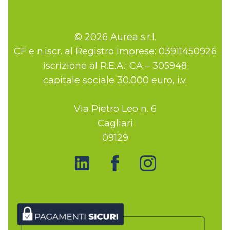
© 2026 Aurea s.r.l.
CF e n.iscr. al Registro Imprese: 03911450926
iscrizione al R.E.A.: CA – 305948
capitale sociale 30.000 euro, i.v.
Via Pietro Leo n. 6
Cagliari
09129