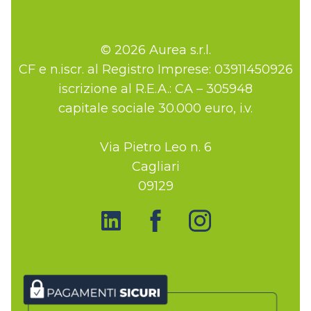
© 2026 Aurea s.r.l.
CF e n.iscr. al Registro Imprese: 03911450926
iscrizione al R.E.A.: CA – 305948
capitale sociale 30.000 euro, i.v.
Via Pietro Leo n. 6
Cagliari
09129