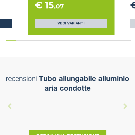
€ 15
€
,07
VEDI VARIANTI
recensioni
Tubo allungabile alluminio
aria condotte