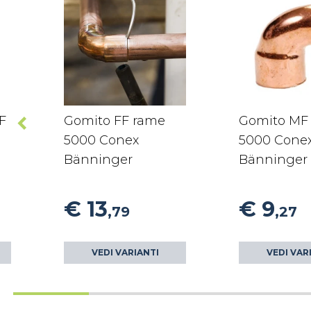
F
Gomito FF rame
Gomito MF
5000 Conex
5000 Cone
Bänninger
Bänninger
€ 13
€ 9
,79
,27
VEDI VARIANTI
VEDI VAR