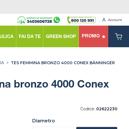
Account
PROMO
ULICA
FAI DA TE
GREEN SHOP
UA
>
TES FEMMINA BRONZO 4000 CONEX BÄNNINGER
na bronzo 4000 Conex
Codice:
02622230
Diametro