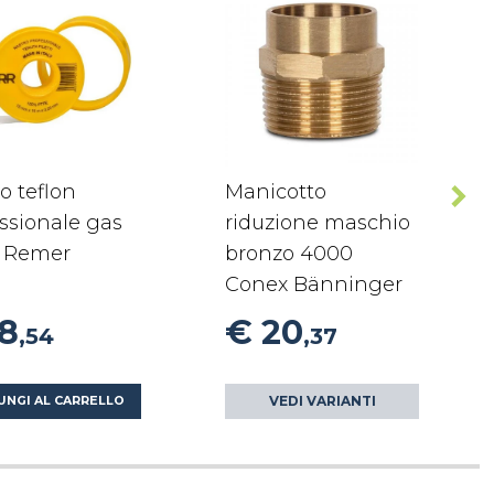
o teflon
Manicotto
ssionale gas
riduzione maschio
 Remer
bronzo 4000
Conex Bänninger
18
€ 20
,54
,37
VEDI VARIANTI
UNGI AL CARRELLO