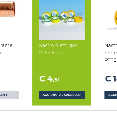
 rame
Nastro filetti gas
Nastr
x
PTFE Facot
profe
PTFE
€ 4
€ 
,51
IANTI
AGGIUNGI AL CARRELLO
AGGI