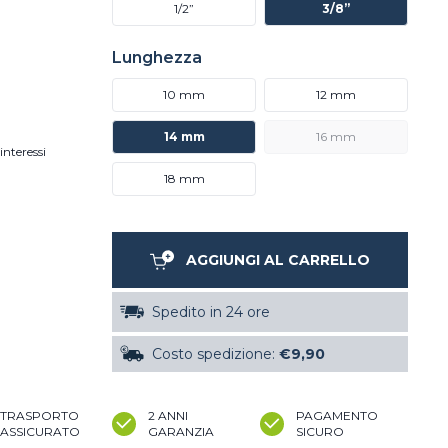
1/2”
3/8”
Lunghezza
10 mm
12 mm
14 mm
16 mm
interessi
18 mm
AGGIUNGI AL CARRELLO
Spedito in 24 ore
Costo spedizione:
€9,90
TRASPORTO
2 ANNI
PAGAMENTO
ASSICURATO
GARANZIA
SICURO