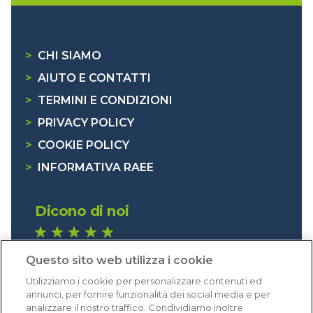
>
CHI SIAMO
>
AIUTO E CONTATTI
>
TERMINI E CONDIZIONI
>
PRIVACY POLICY
>
COOKIE POLICY
>
INFORMATIVA RAEE
Dicono di noi
1.641 recensioni
Questo sito web utilizza i cookie
Eccellente (4,8)
Utilizziamo i cookie per personalizzare contenuti ed
Acquisti verificati
annunci, per fornire funzionalità dei social media e per
analizzare il nostro traffico. Condividiamo inoltre