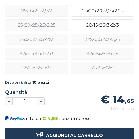
25x16x25x2,5x2
25x20x20x2,25x2,25
25x20x25x2,5x2,25
26x16x26x3x2x3
26x20x26x3x2x3
32x20x32x3x2,25
32x20x32x3x2x3
32x25x25x3x2,5
32x25x32x3x2,5
32x26x32x3
Disponibilità:
10 pezzi
Quantità
€ 14
,65
IVA inclusa
3 rate da
€
4,88
senza interessi
AGGIUNGI AL CARRELLO