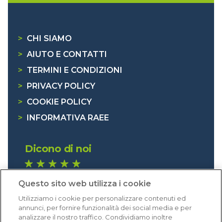
>
CHI SIAMO
>
AIUTO E CONTATTI
>
TERMINI E CONDIZIONI
>
PRIVACY POLICY
>
COOKIE POLICY
>
INFORMATIVA RAEE
Dicono di noi
1.641 recensioni
Questo sito web utilizza i cookie
Eccellente (4,8)
Utilizziamo i cookie per personalizzare contenuti ed
Acquisti verificati
annunci, per fornire funzionalità dei social media e per
analizzare il nostro traffico. Condividiamo inoltre