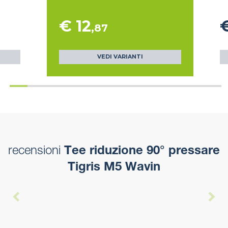
€ 12
€
,87
VEDI VARIANTI
recensioni
Tee riduzione 90° pressare
Tigris M5 Wavin