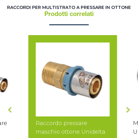
RACCORDI PER MULTISTRATO A PRESSARE IN OTTONE
Prodotti correlati
are
Raccordo pressare
M
maschio ottone Unidelta
U