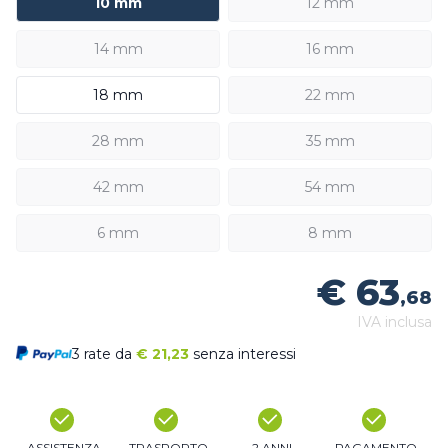
10 mm
12 mm
14 mm
16 mm
18 mm
22 mm
28 mm
35 mm
42 mm
54 mm
6 mm
8 mm
€ 63
,68
IVA inclusa
3 rate da
€
21,23
senza interessi
ASSISTENZA
TRASPORTO
2 ANNI
PAGAMENTO