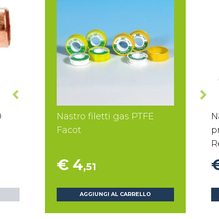
0
Nastro filetti gas PTFE
N
Facot
p
R
€ 4
,51
AGGIUNGI AL CARRELLO