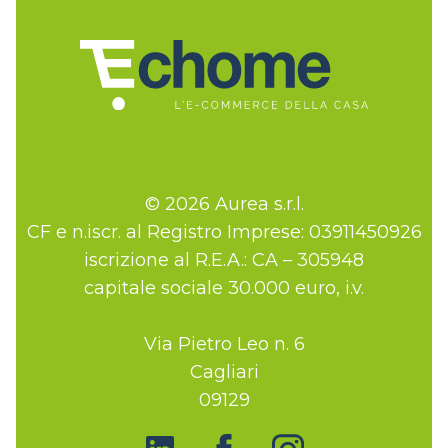
© 2026 Aurea s.r.l.
CF e n.iscr. al Registro Imprese: 03911450926
iscrizione al R.E.A.: CA – 305948
capitale sociale 30.000 euro, i.v.
Via Pietro Leo n. 6
Cagliari
09129