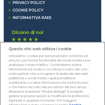
>
PRIVACY POLICY
>
COOKIE POLICY
>
INFORMATIVA RAEE
Dicono di noi
1.641 recensioni
Questo sito web utilizza i cookie
Eccellente (4,8)
Utilizziamo i cookie per personalizzare contenuti ed
Acquisti verificati
annunci, per fornire funzionalità dei social media e per
analizzare il nostro traffico. Condividiamo inoltre
informazioni sul modo in cui utilizza il nostro sito con i
nostri partner che si occupano di analisi dei dati web,
pubblicità e social media, i quali potrebbero
combinarle con altre informazioni che ha fornito loro
o che hanno raccolto dal suo utilizzo dei loro servizi.
Attraverso la sezione "Mostra dettagli" è possibile
gestire le proprie opzioni e modificare le preferenze
espresse in qualsiasi momento. Per maggiori
informazioni si invita a leggere la nostra
Cookie