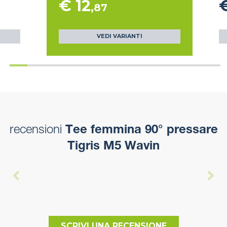
€ 12
€
,87
VEDI VARIANTI
recensioni
Tee femmina 90° pressare
Tigris M5 Wavin
SCRIVI UNA RECENSIONE