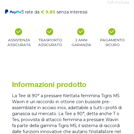
IVA inclusa
3 rate da
€
9,85
senza interessi
ASSISTENZA
TRASPORTO
2 ANNI
PAGAMENTO
ASSICURATA
ASSICURATO
GARANZIA
SICURO
Informazioni prodotto
La Tee di 90° a pressare filettata femmina Tigris M5
Wavin è un raccordo in ottone con bussole pre-
assemblate in acciaio inox, adattabile a tutti i profili di
ganascia sul mercato. La Tee a 90°, detta anche T o
Tes, provvista di attacco femmina a pressare Wavin
fa parte della gamma Tigris M5, il sistema di raccordi
dalle funzioni innovative che aiutano l’installatore nel