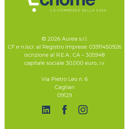
© 2026 Aurea s.r.l.
CF e n.iscr. al Registro Imprese: 03911450926
iscrizione al R.E.A.: CA – 305948
capitale sociale 30.000 euro, i.v.
Via Pietro Leo n. 6
Cagliari
09129