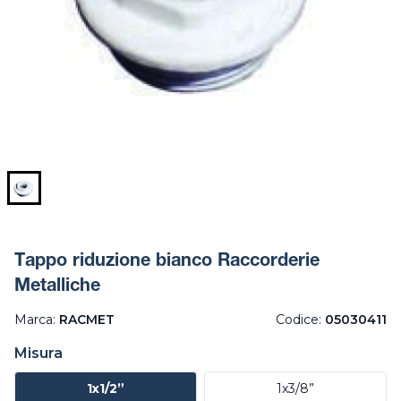
Tappo riduzione bianco Raccorderie
Metalliche
Marca:
RACMET
Codice:
05030411
Misura
1x1/2”
1x3/8”