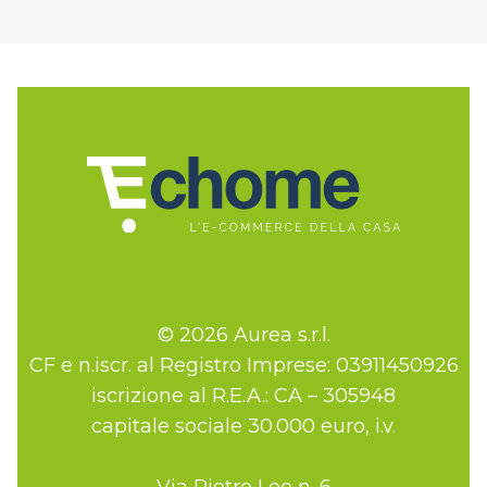
© 2026 Aurea s.r.l.
CF e n.iscr. al Registro Imprese: 03911450926
iscrizione al R.E.A.: CA – 305948
capitale sociale 30.000 euro, i.v.
Via Pietro Leo n. 6