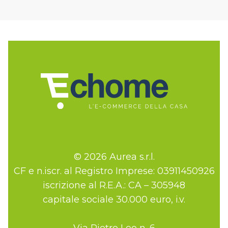
© 2026 Aurea s.r.l.
CF e n.iscr. al Registro Imprese: 03911450926
iscrizione al R.E.A.: CA – 305948
capitale sociale 30.000 euro, i.v.
Via Pietro Leo n. 6