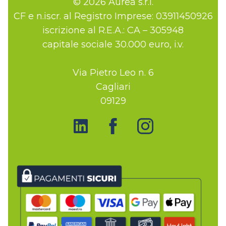
© 2026 Aurea s.r.l.
CF e n.iscr. al Registro Imprese: 03911450926
iscrizione al R.E.A.: CA – 305948
capitale sociale 30.000 euro, i.v.
Via Pietro Leo n. 6
Cagliari
09129