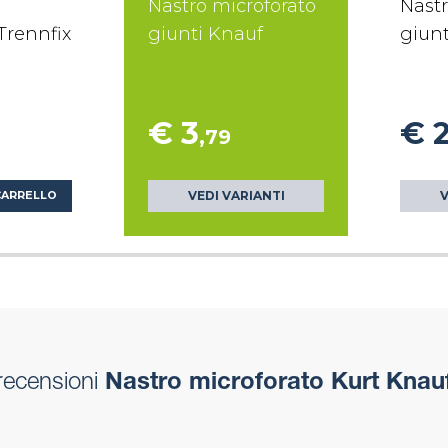
Nastro microforato
Nastr
Trennfix
giunti Knauf
giunt
€ 3
€ 
,79
VEDI VARIANTI
V
CARRELLO
recensioni
Nastro microforato Kurt Knau