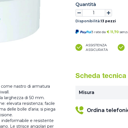
Quantità
Disponibilità:
13 pezzi
3 rate da
€
11,70
senza
ASSISTENZA
ASSICURATA
Scheda tecnica
o come nastro di armatura
iwall.
Misura
lla larghezza di 50 mm.
he: elevata resistenza; facile
a delle bolle d’aria; si piega
Ordina telefon
cisione.
le indeformabile e resistente
ngano. Le strisce angolari per