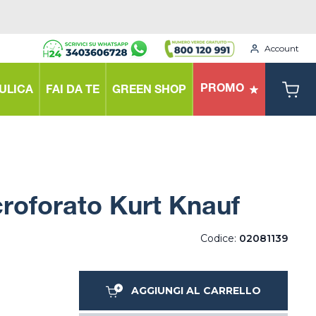
Account
PROMO
ULICA
FAI DA TE
GREEN SHOP
roforato Kurt Knauf
Codice:
02081139
AGGIUNGI AL CARRELLO