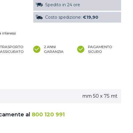
Spedito in 24 ore
Costo spedizione:
€19,90
 interessi
TRASPORTO
2 ANNI
PAGAMENTO
ASSICURATO
GARANZIA
SICURO
mm 50 x 75 mt
icamente al
800 120 991