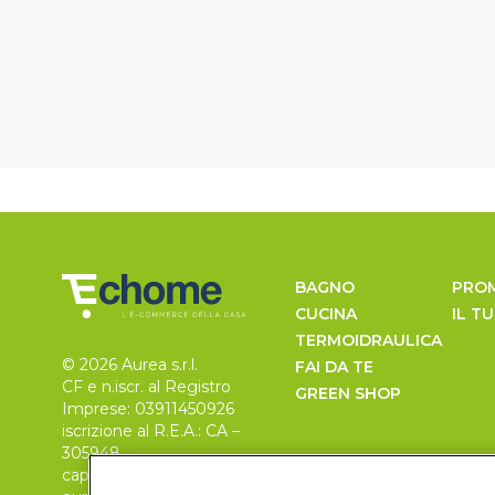
BAGNO
PRO
CUCINA
IL T
TERMOIDRAULICA
© 2026 Aurea s.r.l.
FAI DA TE
CF e n.iscr. al Registro
GREEN SHOP
Imprese: 03911450926
iscrizione al R.E.A.: CA –
305948
capitale sociale 30.000