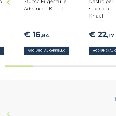
o
Stucco Fugenfüller
Nastro per
Advanced Knauf
stuccatura 
Knauf
€ 16
€ 22
,84
,17
O
AGGIUNGI AL CARRELLO
AGGIUNGI AL 