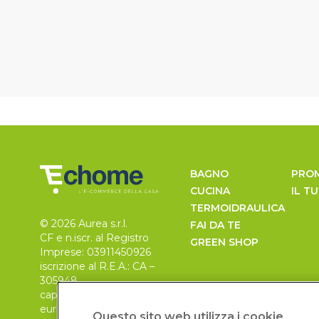
BAGNO
PRO
CUCINA
IL T
TERMOIDRAULICA
© 2026 Aurea s.r.l.
FAI DA TE
CF e n.iscr. al Registro
GREEN SHOP
Imprese: 03911450926
iscrizione al R.E.A.: CA –
305948
capitale sociale 30.000
euro, i.v.
Questo sito web utilizza i cookie