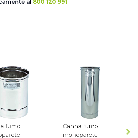
icamente al
800 120 991
a fumo
Canna fumo
parete
monoparete