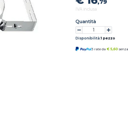
€ 16
,79
IVA inclusa
Quantità
Disponibilità:
1 pezzo
3 rate da
€
5,60
senza