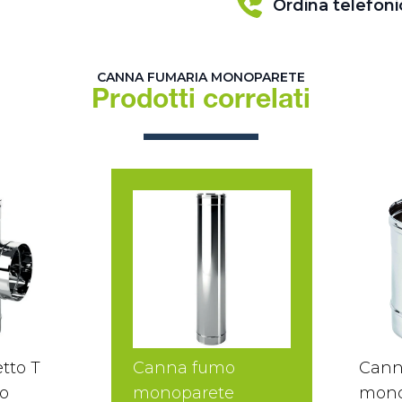
Ordina telefon
CANNA FUMARIA MONOPARETE
Prodotti correlati
tto T
Canna fumo
Cann
o
monoparete
mono