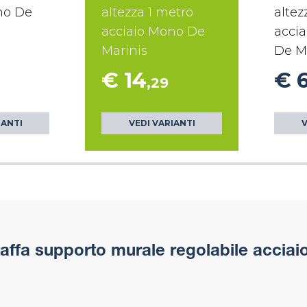
no De
altezza 1 metro
altez
acciaio Mono De
accia
Marinis
De M
€ 14
€ 
,29
IANTI
VEDI VARIANTI
V
affa supporto murale regolabile acciai