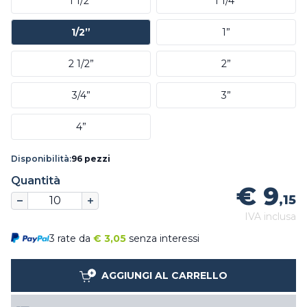
1 1/2”
1 1/4”
1/2”
1”
2 1/2”
2”
3/4”
3”
4”
Disponibilità:
96 pezzi
Quantità
€ 9
,15
IVA inclusa
3 rate da
€
3,05
senza interessi
AGGIUNGI AL CARRELLO