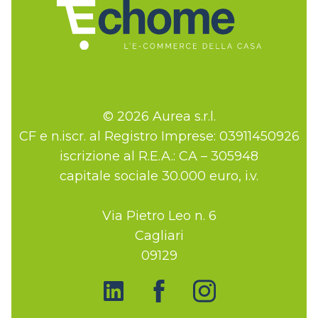
© 2026 Aurea s.r.l.
CF e n.iscr. al Registro Imprese: 03911450926
iscrizione al R.E.A.: CA – 305948
capitale sociale 30.000 euro, i.v.
Via Pietro Leo n. 6
Cagliari
09129