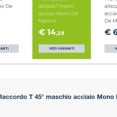
no De
altezza 1 metro
altez
acciaio Mono De
accia
Marinis
De M
€ 14
€ 
,29
IANTI
VEDI VARIANTI
V
accordo T 45° maschio acciaio Mono 