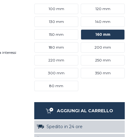
100 mm
120 mm
130 mm
140 mm
150 mm
160 mm
180 mm
200 mm
 interessi
220 mm
250 mm
300 mm
350 mm
80 mm
AGGIUNGI AL CARRELLO
Spedito in 24 ore