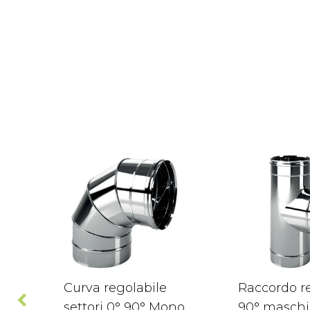
Curva regolabile
Raccordo re
settori 0° 90° Mono
90° maschi