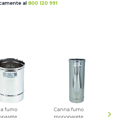
icamente al
800 120 991
a fumo
Canna fumo
parete
monoparete