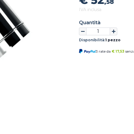
€ 52
,58
IVA inclusa
Quantità
Disponibilità:
1 pezzo
3 rate da
€
17,53
senza