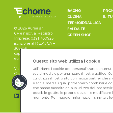
BAGNO
PRO
CUCINA
IL T
TERMOIDRAULICA
© 2026 Aurea s.r.l.
FAI DA TE
CF e n.iscr. al Registro
GREEN SHOP
Imprese: 03911450926
iscrizione al R.E.A.: CA –
305948
capitale sociale 30.000
euro, i.v.
Questo sito web utilizza i cookie
Via Pietro Leo n. 6
Utilizziamo i cookie per personalizzare contenuti 
Cagliari
social media e per analizzare il nostro traffico. 
09129
cui utilizza il nostro sito con i nostri partner che 
e social media, i quali potrebbero combinarle con
che hanno raccolto dal suo utilizzo dei loro serviz
possibile gestire le proprie opzioni e modificare 
momento. Per maggiori informazioni si invita a le