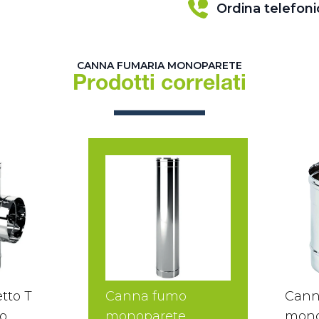
Ordina telefon
CANNA FUMARIA MONOPARETE
Prodotti correlati
tto T
Canna fumo
Cann
o
monoparete
mono