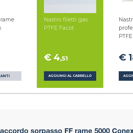
 rame
Nastro filetti gas
Nastr
x
PTFE Facot
profe
PTFE
€ 4
€ 
,51
IANTI
AGGIUNGI AL CARRELLO
AGGI
accordo sorpasso FF rame 5000 Conex