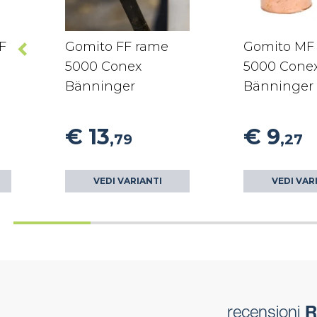
F
Gomito FF rame
Gomito MF
5000 Conex
5000 Cone
Bänninger
Bänninger
€ 13
€ 9
,79
,27
VEDI VARIANTI
VEDI VAR
recensioni
R