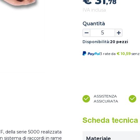
€ 31
,78
IVA inclusa
Quantità
Disponibilità:
20 pezzi
3 rate da
€
10,59
senz
ASSISTENZA
ASSICURATA
Scheda tecnica
, della serie 5000 realizzata
 sistema di raccordi in rame
Materiale