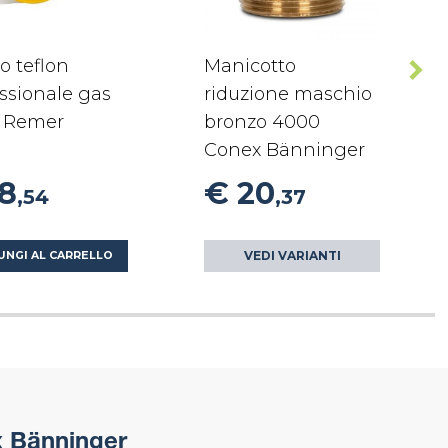
o teflon
Manicotto
ssionale gas
riduzione maschio
 Remer
bronzo 4000
Conex Bänninger
18
€ 20
,54
,37
VEDI VARIANTI
UNGI AL CARRELLO
 Bänninger