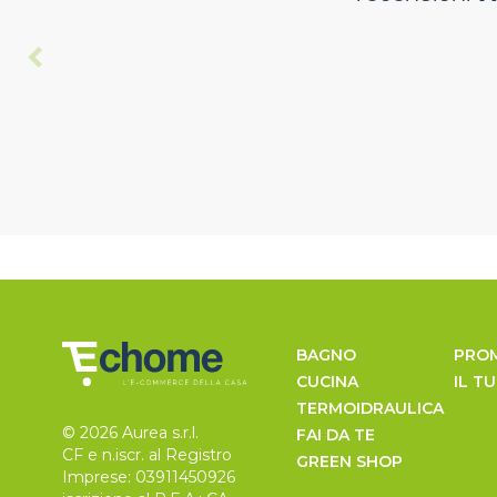
BAGNO
PRO
CUCINA
IL T
TERMOIDRAULICA
© 2026 Aurea s.r.l.
FAI DA TE
CF e n.iscr. al Registro
GREEN SHOP
Imprese: 03911450926