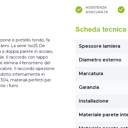
ASSISTENZA
ASSICURATA
Scheda tecnica
ezione e portello tondo, fa
anni. La serie Iso25 De
Spessore lamiera
 a doppia parete in acciaio,
ale. Il raccordo con tappo
Diametro esterno
he elimina il fenomeno del
calore. Il raccordo ispezione
Marcatura
rodotto internamente in
304, materiali perfetti per
te i fumi.
Garanzia
Installazione
Materiale parete int