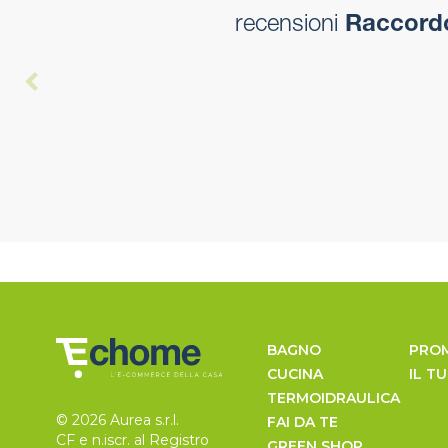
recensioni
Raccordo 
BAGNO
PRO
CUCINA
IL T
TERMOIDRAULICA
© 2026 Aurea s.r.l.
FAI DA TE
CF e n.iscr. al Registro
GREEN SHOP