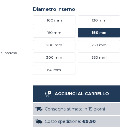
Diametro interno
100 mm
130 mm
150 mm
180 mm
200 mm
250 mm
a interessi
300 mm
350 mm
80 mm
AGGIUNGI AL CARRELLO
Consegna stimata in 15 giorni
Costo spedizione:
€9,90