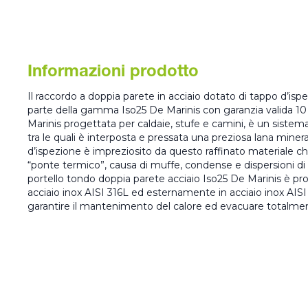
Informazioni prodotto
Il raccordo a doppia parete in acciaio dotato di tappo d’isp
parte della gamma Iso25 De Marinis con garanzia valida 10 
Marinis progettata per caldaie, stufe e camini, è un sistema
tra le quali è interposta e pressata una preziosa lana miner
d’ispezione è impreziosito da questo raffinato materiale c
“ponte termico”, causa di muffe, condense e dispersioni di 
portello tondo doppia parete acciaio Iso25 De Marinis è p
acciaio inox AISI 316L ed esternamente in acciaio inox AISI 
garantire il mantenimento del calore ed evacuare totalmen