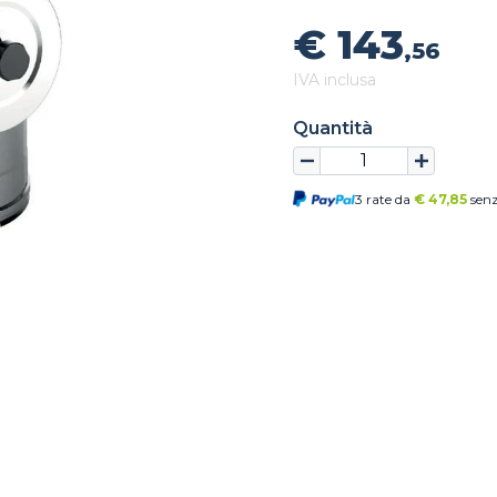
€ 143
,56
IVA inclusa
Quantità
3 rate da
€
47,85
senz