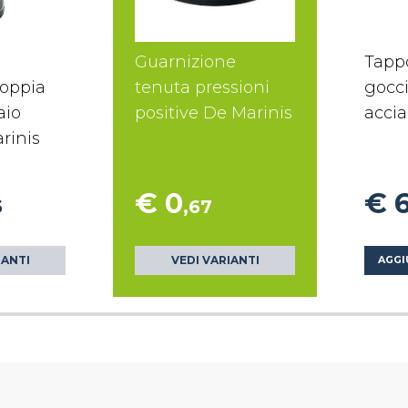
Guarnizione
Tapp
doppia
tenuta pressioni
gocci
aio
positive De Marinis
accia
rinis
€ 0
€ 
5
,67
IANTI
VEDI VARIANTI
AGGI