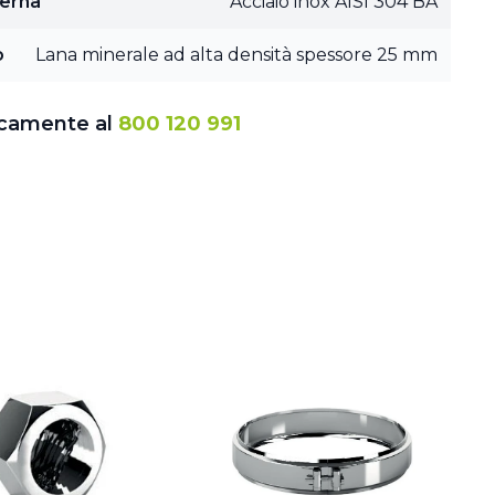
terna
Acciaio inox AISI 304 BA
o
Lana minerale ad alta densità spessore 25 mm
icamente al
800 120 991