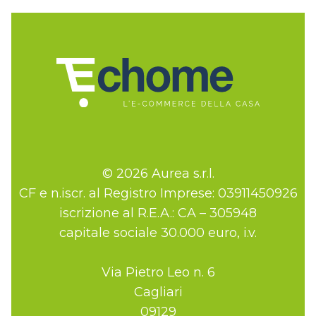
© 2026 Aurea s.r.l.
CF e n.iscr. al Registro Imprese: 03911450926
iscrizione al R.E.A.: CA – 305948
capitale sociale 30.000 euro, i.v.
Via Pietro Leo n. 6
Cagliari
09129