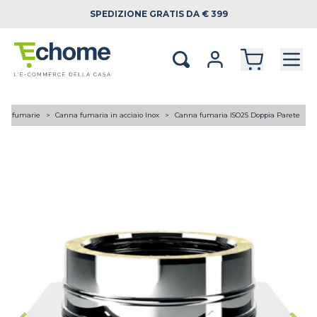
SPEDIZIONE
GRATIS DA € 399
ne fumarie
Canna fumaria in acciaio Inox
Canna fumaria ISO25 Doppia Parete