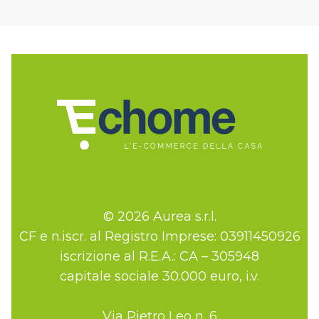
© 2026 Aurea s.r.l.
CF e n.iscr. al Registro Imprese: 03911450926
iscrizione al R.E.A.: CA – 305948
capitale sociale 30.000 euro, i.v.
Via Pietro Leo n. 6