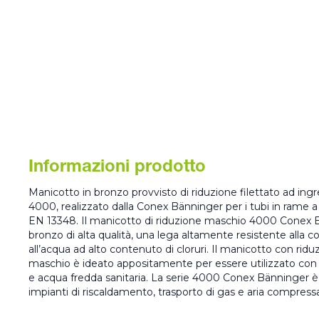
Informazioni prodotto
Manicotto in bronzo provvisto di riduzione filettato ad ing
4000, realizzato dalla Conex Bänninger per i tubi in ram
EN 13348. Il manicotto di riduzione maschio 4000 Conex
bronzo di alta qualità, una lega altamente resistente alla co
all’acqua ad alto contenuto di cloruri. Il manicotto con ridu
maschio è ideato appositamente per essere utilizzato con 
e acqua fredda sanitaria. La serie 4000 Conex Bänninger è id
impianti di riscaldamento, trasporto di gas e aria compress