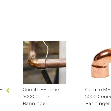
F
Gomito FF rame
Gomito MF
5000 Conex
5000 Cone
Bänninger
Bänninger