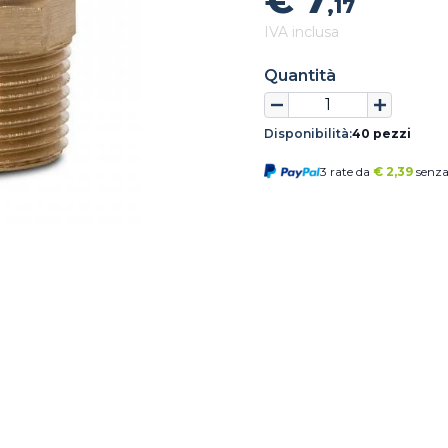
€ 7
,17
IVA inclusa
Quantità
Disponibilità:
40 pezzi
3 rate da
€
2,39
senza