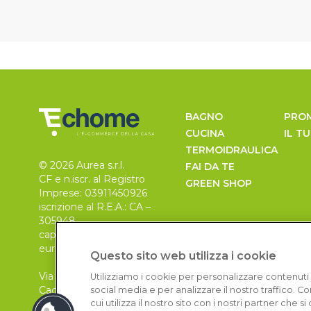
BAGNO
PRO
CUCINA
IL T
TERMOIDRAULICA
© 2026 Aurea s.r.l.
FAI DA TE
CF e n.iscr. al Registro
GREEN SHOP
Imprese: 03911450926
iscrizione al R.E.A.: CA –
305948
capitale sociale 30.000
euro, i.v.
Questo sito web utilizza i cookie
Via Pietro Leo n. 6
Utilizziamo i cookie per personalizzare contenuti 
Cagliari
social media e per analizzare il nostro traffico. 
09129
cui utilizza il nostro sito con i nostri partner che 