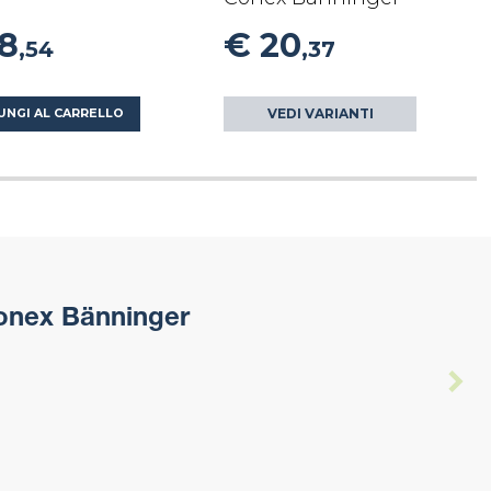
18
€ 20
,54
,37
VEDI VARIANTI
UNGI AL CARRELLO
onex Bänninger