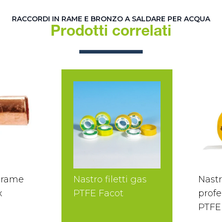
RACCORDI IN RAME E BRONZO A SALDARE PER ACQUA
Prodotti correlati
 rame
Nastro filetti gas
Nastr
x
PTFE Facot
profe
PTFE