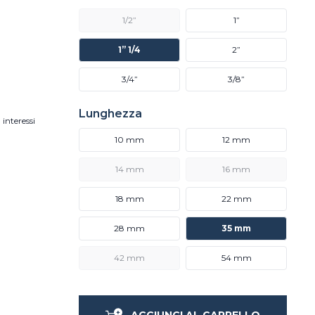
1/2”
1”
1” 1/4
2”
3/4”
3/8”
Lunghezza
 interessi
10 mm
12 mm
14 mm
16 mm
18 mm
22 mm
28 mm
35 mm
42 mm
54 mm