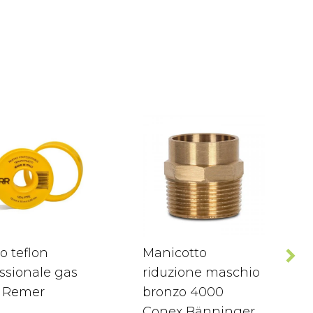
o teflon
Manicotto
ssionale gas
riduzione maschio
 Remer
bronzo 4000
Conex Bänninger