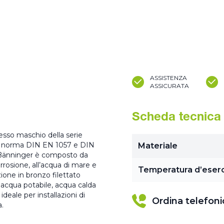
ASSISTENZA
ASSICURATA
Scheda tecnica
resso maschio della serie
e a norma DIN EN 1057 e DIN
Materiale
 Bänninger è composto da
rrosione, all’acqua di mare e
Temperatura d’eserc
zione in bronzo filettato
acqua potabile, acqua calda
eale per installazioni di
Ordina telefon
a.