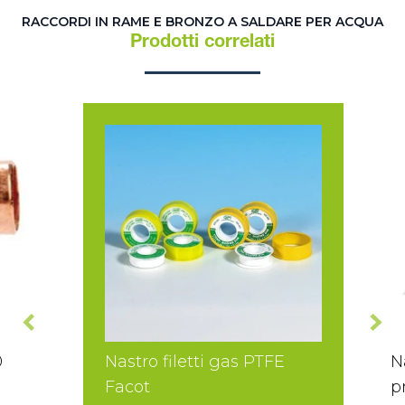
RACCORDI IN RAME E BRONZO A SALDARE PER ACQUA
Prodotti correlati
0
Nastro filetti gas PTFE
N
Facot
p