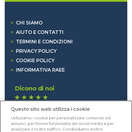
>
CHI SIAMO
>
AIUTO E CONTATTI
>
TERMINI E CONDIZIONI
>
PRIVACY POLICY
>
COOKIE POLICY
>
INFORMATIVA RAEE
Dicono di noi
1.640 recensioni
Questo sito web utilizza i cookie
Eccellente (4,8)
Utilizziamo i cookie per personalizzare contenuti ed
Acquisti verificati
annunci, per fornire funzionalità dei social media e per
analizzare il nostro traffico. Condividiamo inoltre