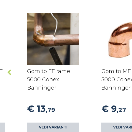
F
Gomito FF rame
Gomito MF
5000 Conex
5000 Cone
Bänninger
Bänninger
€ 13
€ 9
,79
,27
VEDI VARIANTI
VEDI VAR