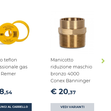
o teflon
Manicotto
ssionale gas
riduzione maschio
 Remer
bronzo 4000
Conex Bänninger
18
€ 20
,54
,37
VEDI VARIANTI
UNGI AL CARRELLO