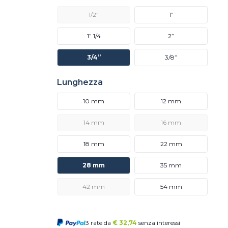
1/2”
1”
1” 1/4
2”
3/4”
3/8”
Lunghezza
10 mm
12 mm
14 mm
16 mm
18 mm
22 mm
28 mm
35 mm
42 mm
54 mm
3 rate da
€
32,74
senza interessi