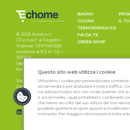
BAGNO
PRO
CUCINA
IL T
TERMOIDRAULICA
© 2026 Aurea s.r.l.
FAI DA TE
CF e n.iscr. al Registro
GREEN SHOP
Imprese: 03911450926
iscrizione al R.E.A.: CA –
305948
capitale sociale 30.000
euro, i.v.
Questo sito web utilizza i cookie
Via Pietro Leo n. 6
Utilizziamo i cookie per personalizzare contenuti 
Cagliari
social media e per analizzare il nostro traffico. 
09129
cui utilizza il nostro sito con i nostri partner che 
e social media, i quali potrebbero combinarle con
che hanno raccolto dal suo utilizzo dei loro serviz
possibile gestire le proprie opzioni e modificare 
momento. Per maggiori informazioni si invita a le