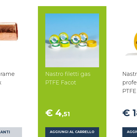
 rame
Nastro filetti gas
Nastr
x
PTFE Facot
profe
PTFE
€ 4
€ 
,51
IANTI
AGGIUNGI AL CARRELLO
AGGI