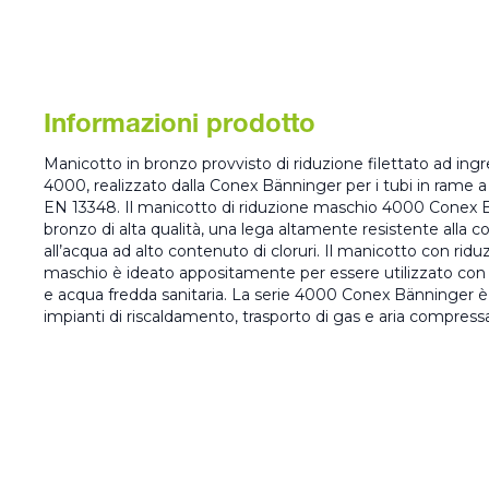
Informazioni prodotto
Manicotto in bronzo provvisto di riduzione filettato ad ing
4000, realizzato dalla Conex Bänninger per i tubi in ram
EN 13348. Il manicotto di riduzione maschio 4000 Conex
bronzo di alta qualità, una lega altamente resistente alla co
all’acqua ad alto contenuto di cloruri. Il manicotto con ridu
maschio è ideato appositamente per essere utilizzato con 
e acqua fredda sanitaria. La serie 4000 Conex Bänninger è id
impianti di riscaldamento, trasporto di gas e aria compress