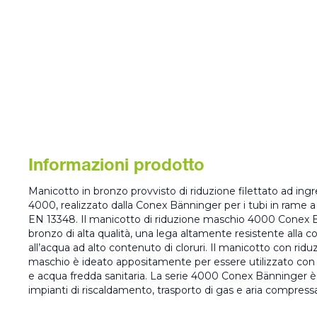
Informazioni prodotto
Manicotto in bronzo provvisto di riduzione filettato ad ing
4000, realizzato dalla Conex Bänninger per i tubi in ram
EN 13348. Il manicotto di riduzione maschio 4000 Conex
bronzo di alta qualità, una lega altamente resistente alla co
all’acqua ad alto contenuto di cloruri. Il manicotto con ridu
maschio è ideato appositamente per essere utilizzato con 
e acqua fredda sanitaria. La serie 4000 Conex Bänninger è id
impianti di riscaldamento, trasporto di gas e aria compress