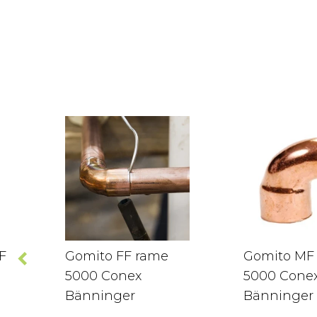
F
Gomito FF rame
Gomito MF
5000 Conex
5000 Cone
Bänninger
Bänninger