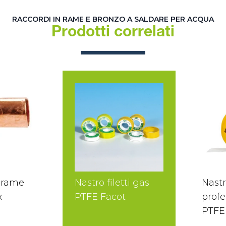
RACCORDI IN RAME E BRONZO A SALDARE PER ACQUA
Prodotti correlati
 rame
Nastro filetti gas
Nastr
x
PTFE Facot
profe
PTFE