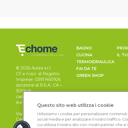
BAGNO
PRO
CUCINA
IL T
TERMOIDRAULICA
© 2026 Aurea s.r.l.
FAI DA TE
CF e n.iscr. al Registro
GREEN SHOP
Imprese: 03911450926
iscrizione al R.E.A.: CA –
305948
capitale sociale 30.000
euro, i.v.
Questo sito web utilizza i cookie
Via Pietro Leo n. 6
Utilizziamo i cookie per personalizzare contenuti 
Cagliari
social media e per analizzare il nostro traffico. 
09129
cui utilizza il nostro sito con i nostri partner che 