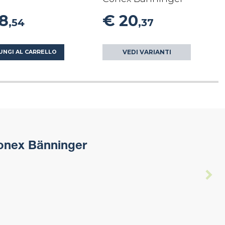
18
€ 20
,54
,37
VEDI VARIANTI
UNGI AL CARRELLO
onex Bänninger