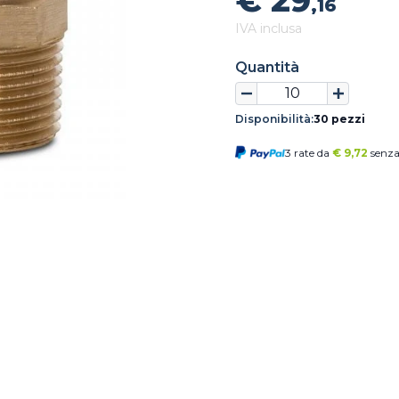
€ 29
,16
IVA inclusa
Quantità
Disponibilità:
30 pezzi
3 rate da
€
9,72
senza