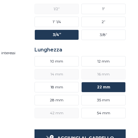
1/2”
1”
1” 1/4
2”
3/4”
3/8”
Lunghezza
 interessi
10 mm
12 mm
14 mm
16 mm
18 mm
22 mm
28 mm
35 mm
42 mm
54 mm