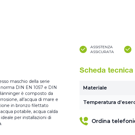
ASSISTENZA
ASSICURATA
Scheda tecnica
resso maschio della serie
e a norma DIN EN 1057 e DIN
Materiale
 Bänninger è composto da
rrosione, all’acqua di mare e
Temperatura d’eserc
zione in bronzo filettato
acqua potabile, acqua calda
eale per installazioni di
Ordina telefon
a.