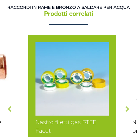
RACCORDI IN RAME E BRONZO A SALDARE PER ACQUA
Prodotti correlati
0
Nastro filetti gas PTFE
N
Facot
p