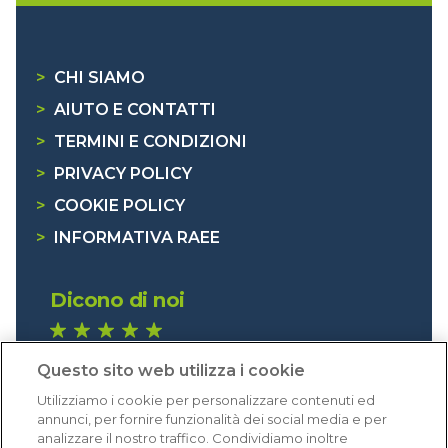
>
CHI SIAMO
>
AIUTO E CONTATTI
>
TERMINI E CONDIZIONI
>
PRIVACY POLICY
>
COOKIE POLICY
>
INFORMATIVA RAEE
Dicono di noi
1.641 recensioni
Questo sito web utilizza i cookie
Eccellente (4,8)
Utilizziamo i cookie per personalizzare contenuti ed
Acquisti verificati
annunci, per fornire funzionalità dei social media e per
analizzare il nostro traffico. Condividiamo inoltre