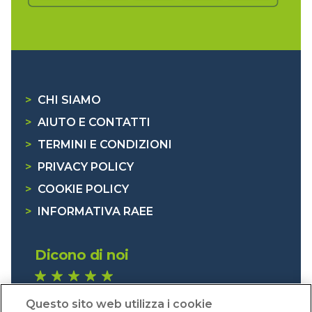
>
CHI SIAMO
>
AIUTO E CONTATTI
>
TERMINI E CONDIZIONI
>
PRIVACY POLICY
>
COOKIE POLICY
>
INFORMATIVA RAEE
Dicono di noi
1.641 recensioni
Questo sito web utilizza i cookie
Eccellente (4,8)