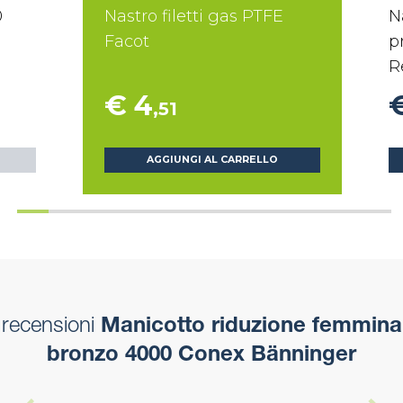
0
Nastro filetti gas PTFE
N
Facot
p
R
€ 4
,51
AGGIUNGI AL CARRELLO
recensioni
Manicotto riduzione femmina
bronzo 4000 Conex Bänninger